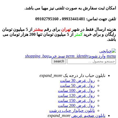
امکان ثبت سفارش به صورت تلفنی نیز مهیا می باشد.
تلفن جهت تماس: 09933441481 ، 09102795160
هزینه ارسال فقط در شهر
تهران
برای رقم
بیشتر
از 5 میلیون تومان
رایگان و برای خرید
کمتر
از 5 میلیون تومان تنها 200 هزار تومان می
باشد.
menu
وارد شوید
perm_identity
سبد خرید
shopping_bag
search
نایلون حباب دار درجه یک
expand_more
رول عرض 30 سانت
رول عرض 50 سانت
رول عرض 100 سانت
رول عرض 120 سانت
رول عرض 150 سانت
رول عرض 200 سانت
نایلون حبابدار حباب درشت
نایلون ضخیم عریض
expand_more