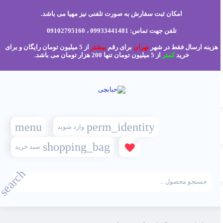
امکان ثبت سفارش به صورت تلفنی نیز مهیا می باشد.
تلفن جهت تماس: 09933441481 ، 09102795160
هزینه ارسال فقط در شهر
تهران
برای رقم
بیشتر
از 5 میلیون تومان رایگان و برای
خرید
کمتر
از 5 میلیون تومان تنها 200 هزار تومان می باشد.
menu
perm_identity
وارد شوید
shopping_bag
سبد خرید
search