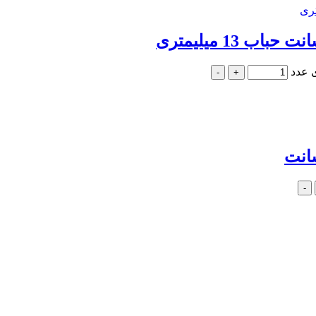
-
+
-