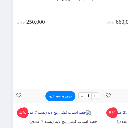
250,000
660,
تومان
تومان
جعبه
-
+
افزون به سبد خرید
اسباب
کشی
پنج
8
لایه
4
%
%
عدد
جعبه اسباب کشی پنج لایه (بسته 7 عددی)