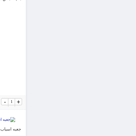
بقچه
-
+
لباس
سایز
3
عدد
جعبه اسباب کشی 