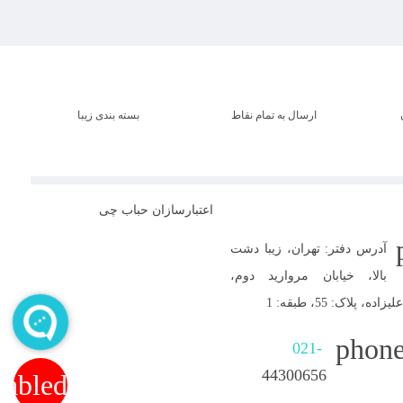
ارسال به تمام نقاط
بسته بندی زیبا
اعتبارسازان حباب چی
آدرس دفتر: تهران، زیبا دشت
بالا، خیابان مروارید دوم،
 پلاک: 55، طبقه: 1
phone
021-
44300656
nabled