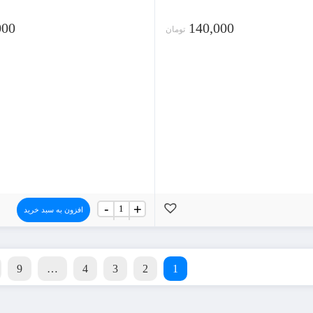
000
140,000
تومان
جعبه
-
+
افزون به سبد خرید
اسباب
کشی
سه
لایه
عدد
9
…
4
3
2
1