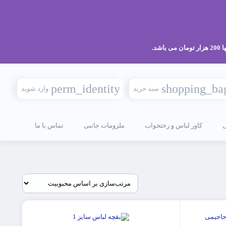
perm_identity
shopping_ba
سبد خرید
وارد شوید
کاور لباس و رختخواب
ملزومات جانبی
تماس با ما