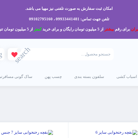
امکان ثبت سفارش به صورت تلفنی نیز مهیا می باشد.
تلفن جهت تماس: 09933441481 ، 09102795160
ران
برای رقم
بیشتر
از 5 میلیون تومان رایگان و برای خرید
کمتر
از 5 میلیون تومان تنها 200 هزار تومان می باشد.
search
g
 اسباب کشی
سلفون بسته بندی
چسب پهن
ساک گونی مسافرتی