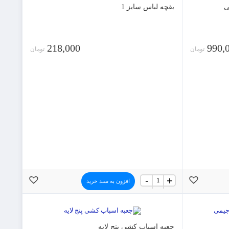
بقچه لباس سایز 1
218,000
990,
تومان
تومان
بقچه
-
+
افزون به سبد خرید
لباس
سایز
1
عدد
جعبه اسباب کشی پنج لایه