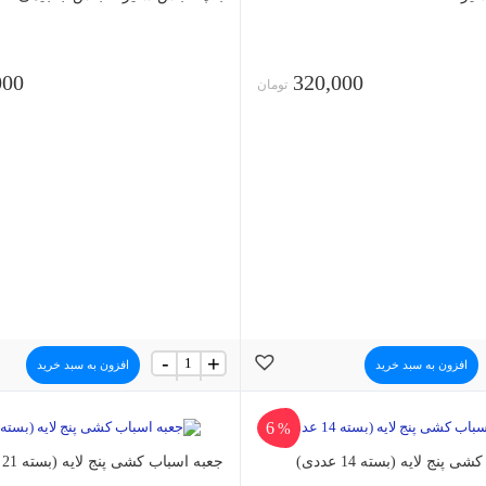
000
320,000
تومان
بقچه
-
+
افزون به سبد خرید
افزون به سبد خرید
لباس
سایز
3
6
جنس
%
جاجیمی
پنج لایه (بسته 14 عددی)
عدد
جعبه اسباب کشی پنج لایه (بسته 21 عددی)