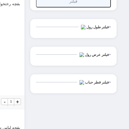
فیلتر
بقچه رختخواب
+
فیلتر طول رول
+
فیلتر عرض رول
+
فیلتر قطر حباب
بقچه
-
+
رختخوابی
سایز
6
عدد
بقچه لباس سا