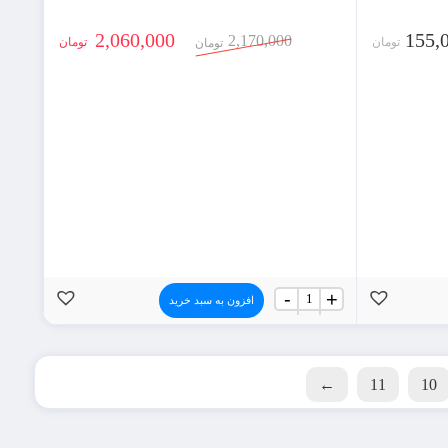
2,060,000
155,
2,170,000
تومان
تومان
تومان
جعبه
-
+
افزون به سبد خرید
اسباب
کشی
سه
لایه
(بسته
←
11
10
14
عددی)
عدد