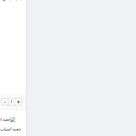
بقچه
-
+
لباس
سایز
3
عدد
جعبه اسباب کشی 