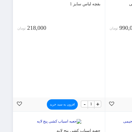
بقچه لباس سایز 1
218,000
990,
تومان
تومان
بقچه
-
+
افزون به سبد خرید
لباس
سایز
1
عدد
جعبه اسباب کشی پنج لایه