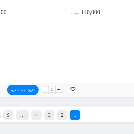
000
140,000
تومان
جعبه
-
+
افزون به سبد خرید
اسباب
کشی
سه
لایه
عدد
9
…
4
3
2
1