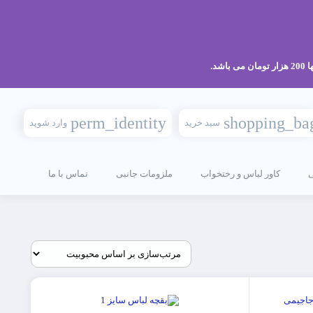
perm_identity
shopping_ba
سبد خرید
وارد شوید
کاور لباس و رختخواب
ملزومات جانبی
تماس با ما