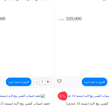
000
320,000
تومان
بقچه
-
+
افزون به سبد خرید
افزون به سبد خرید
لباس
سایز
3
6
جنس
%
جاجیمی
پنج لایه (بسته 14 عددی)
عدد
جعبه اسباب کشی پنج لایه (بسته 21 عددی)