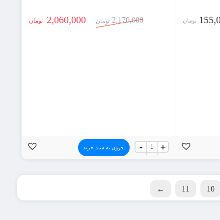
2,060,000
155,
2,170,000
تومان
تومان
تومان
جعبه
-
+
افزون به سبد خرید
اسباب
کشی
سه
لایه
(بسته
←
11
10
14
عددی)
عدد