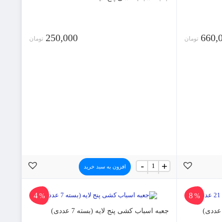
250,000
660,
تومان
تومان
جعبه
-
+
افزون به سبد خرید
اسباب
کشی
پنج
8
لایه
4
%
%
عدد
جعبه اسباب کشی پنج لایه (بسته 7 عددی)