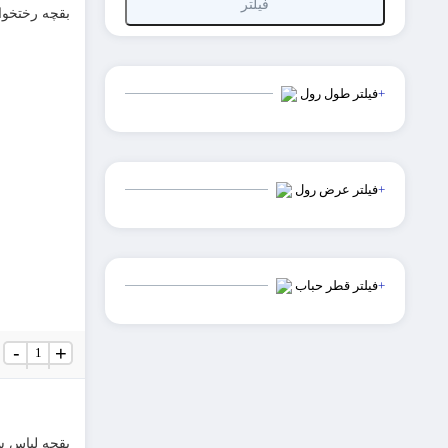
فیلتر
بقچه رختخواب
+
فیلتر طول رول
+
فیلتر عرض رول
+
فیلتر قطر حباب
بقچه
-
+
رختخوابی
سایز
6
عدد
بقچه لباس سا