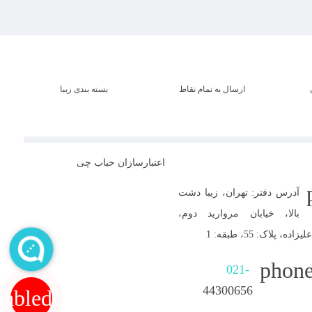
ارسال به تمام نقاط
بسته بندی زیبا
اعتبارسازان حباب چی
آدرس دفتر: تهران، زیبا دشت
بالا، خیابان مروارید دوم،
 پلاک: 55، طبقه: 1
phone
021-
44300656
nabled