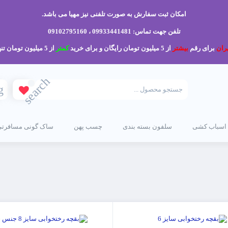
امکان ثبت سفارش به صورت تلفنی نیز مهیا می باشد.
تلفن جهت تماس: 09933441481 ، 09102795160
ران
برای رقم
بیشتر
از 5 میلیون تومان رایگان و برای خرید
کمتر
از 5 میلیون تومان تنها 200 هزار تومان می باشد.
search
g
 اسباب کشی
سلفون بسته بندی
چسب پهن
ساک گونی مسافرتی