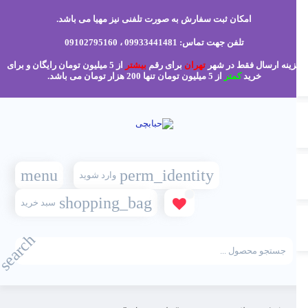
امکان ثبت سفارش به صورت تلفنی نیز مهیا می باشد.
تلفن جهت تماس: 09933441481 ، 09102795160
ینه ارسال فقط در شهر
تهران
برای رقم
بیشتر
از 5 میلیون تومان رایگان و برای
خرید
کمتر
از 5 میلیون تومان تنها 200 هزار تومان می باشد.
menu
perm_identity
وارد شوید
shopping_bag
سبد خرید
search