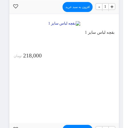
بقچه
-
+
افزون به سبد خرید
رختخوابی
سایز
7
جنس
جاجیمی
عدد
بقچه لباس سایز 1
218,000
تومان
بقچه