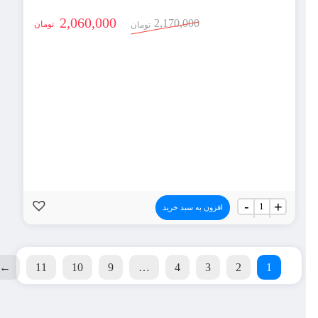
2,060,000
2,170,000
تومان
تومان
جعبه
-
+
افزون به سبد خرید
اسباب
کشی
سه
لایه
(بسته
←
11
10
9
…
4
3
2
1
14
عددی)
عدد