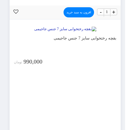
بقچه
-
+
افزون به سبد خرید
رختخوابی
سایز
6
عدد
بقچه رختخوابی سایز 7 جنس جاجیمی
990,000
تومان