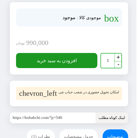
box
موجود
موجودی کالا :
990,000
تومان
بقچه
+
رختخوابی
افزودن به سبد خرید
-
سایز
7
جنس
جاجیمی
عدد
chevron_left
امکان تحویل حضوری در شعب حباب چی
https://hobabchi.com/?p=546
لینک کوتاه مطلب
توضیحات
جدول مشخصات
نظرات (1)