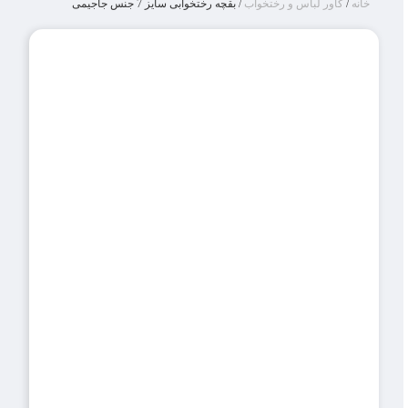
خانه
/
کاور لباس و رختخواب
/ بقچه رختخوابی سایز 7 جنس جاجیمی