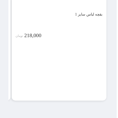
بقچه لباس سایز 1
218,000
تومان
بقچه لباس