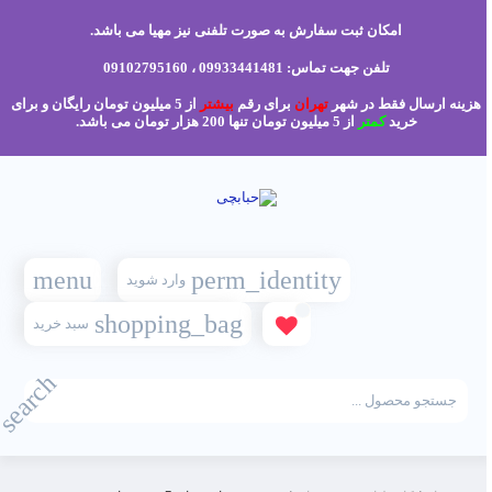
امکان ثبت سفارش به صورت تلفنی نیز مهیا می باشد.
تلفن جهت تماس: 09933441481 ، 09102795160
هزینه ارسال فقط در شهر
تهران
برای رقم
بیشتر
از 5 میلیون تومان رایگان و برای
خرید
کمتر
از 5 میلیون تومان تنها 200 هزار تومان می باشد.
menu
perm_identity
وارد شوید
shopping_bag
سبد خرید
search