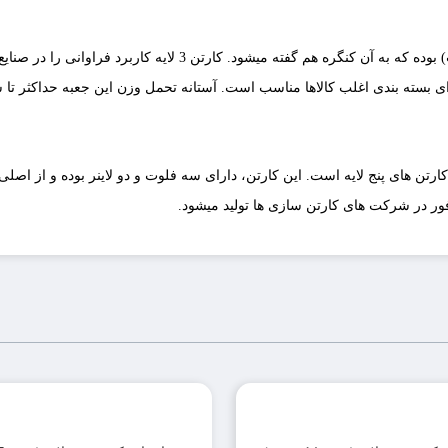
این نوع کارتن شامل دو لایه مسطح (لاینر) و یک لایه چین دار (فلوت) بود
دی اغلب کالاها مناسب است. آستانه تحمل وزن این جعبه حداکثر تا سقف 20 کیلوگرم می
کارتن های پنج لایه است. این کارتن، دارای سه فلوت و دو لاینر بوده و از اصل