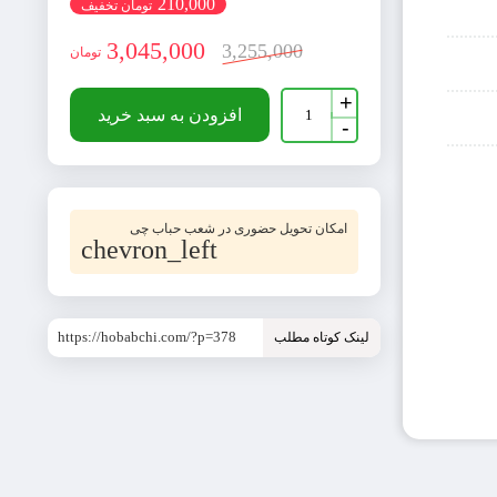
210,000
تومان تخفیف
3,045,000
3,255,000
تومان
جعبه
+
اسباب
افزودن به سبد خرید
-
کشی
سه
لایه
(بسته
21
عددی)
امکان تحویل حضوری در شعب حباب چی
عدد
chevron_left
https://hobabchi.com/?p=378
لینک کوتاه مطلب