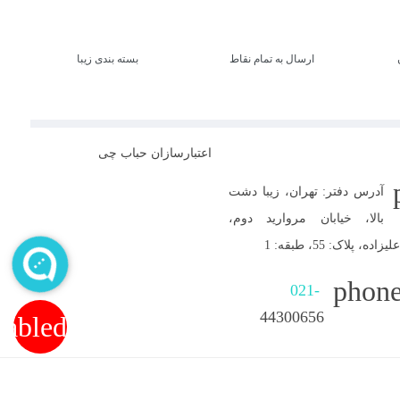
ارسال به تمام نقاط
بسته بندی زیبا
اعتبارسازان حباب چی
آدرس دفتر: تهران، زیبا دشت
بالا، خیابان مروارید دوم،
 پلاک: 55، طبقه: 1
phone
021-
44300656
nabled