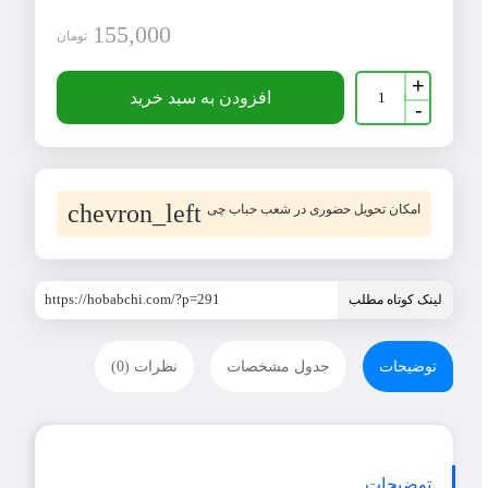
155,000
تومان
جعبه
+
اسباب
افزودن به سبد خرید
-
کشی
سه
لایه
عدد
chevron_left
امکان تحویل حضوری در شعب حباب چی
https://hobabchi.com/?p=291
لینک کوتاه مطلب
توضیحات
جدول مشخصات
نظرات (0)
توضیحات