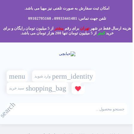
امکان ثبت سفارش به صورت تلفنی نیز مهیا می باشد.
تلفن جهت تماس: 09933441481 ، 09102795160
هزینه ارسال فقط در شهر
تهران
برای رقم
بیشتر
از 5 میلیون تومان رایگان و برای
خرید
کمتر
از 5 میلیون تومان تنها 200 هزار تومان می باشد.
menu
perm_identity
وارد شوید
shopping_bag
سبد خرید
search