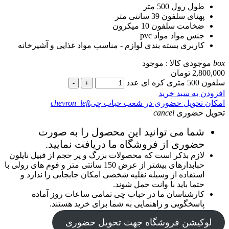
طول رول
500 متر
پهنای سلفون
39 سانتی متر
ضخامت سلفون
10 میکرون
جنس مواد
مواد pvc
کاربری
بسته بندی لوازم - مناسب مواد غذایی و آشپرخانه
box
موجودی کالا :
موجود
2,800,000
تومان
سلفون 500 متری کره ای عدد
-
+
افزودن به سبد خرید
امکان تحویل حضوری در شعب حباب چی
chevron_left
تحویل حضوری
cancel
شما می توانید این محصول را به صورت
حضوری از فروشگاه ما دریافت نمایید.
لازم بذکر است که محصولات بزرگ و پر حجم از قبیل نایلون
حبابدارهای بیشتر از عرض 150 سانتی متر و فوم های رولی با
استفاده از وسیله نقلیه شخصی امکان جابجایی را ندارد و
حتما باید با وانت حمل شوند.
کارشناسان ما در حباب چی تمامی ساعات روز آماده
پاسخگویی و راهنمایی به شما برای خرید هستند.
لوکیشن فروشگاه جهت تحویل حضوری