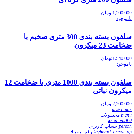
1,200,000
تومان
ناموجود
سلفون بسته بندی 300 متری ضخیم با
ضخامت 23 میکرون
1,540,000
تومان
ناموجود
سلفون بسته بندی 1000 متری با ضخامت 12
میکرون نباتی
2,200,000
تومان
home
خانه
menu
محصولات
local_mall
0
person
حساب کاربری
keyboard_arrow_up
رفتن به بالا