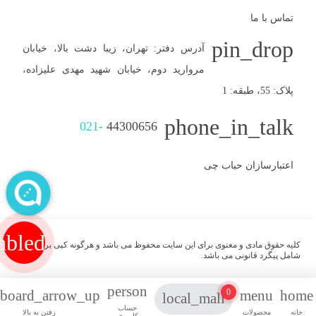
تماس با ما
pin_drop
آدرس دفتر: تهران، زیبا دشت بالا، خیابان
مروارید دوم، خیابان شهید مهدی علیزاده،
پلاک: 55، طبقه: 1
phone_in_talk
021-
44300656
اعتبارسازان حباب چی
abled
کلیه حقوق مادی و معنوی برای این سایت محفوظ می باشد و هرگونه کپی برداری
شامل پیگرد قانونی می باشد.
person
yboard_arrow_up
menu
hom
0
local_mall
حساب
خانه
محصولات
رفتن به بالا
کاربری