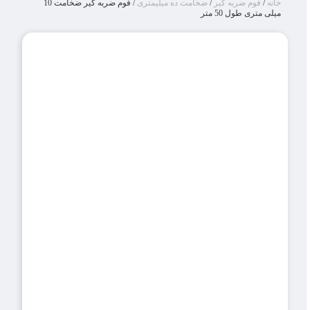
خانه
/
فوم ضربه گیر
/
ضخامت ده میلیمتری
/ فوم ضربه گیر ضخامت 10
میلی متری طول 50 متر