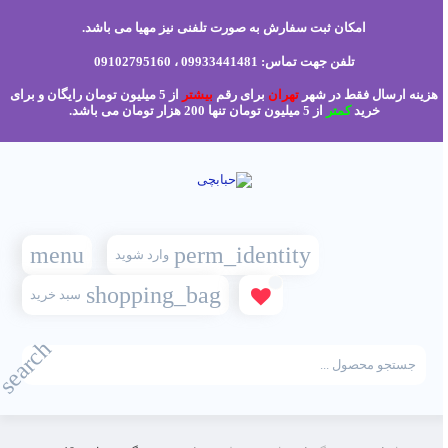
امکان ثبت سفارش به صورت تلفنی نیز مهیا می باشد.
تلفن جهت تماس: 09933441481 ، 09102795160
هزینه ارسال فقط در شهر
تهران
برای رقم
بیشتر
از 5 میلیون تومان رایگان و برای
خرید
کمتر
از 5 میلیون تومان تنها 200 هزار تومان می باشد.
menu
perm_identity
وارد شوید
shopping_bag
سبد خرید
search