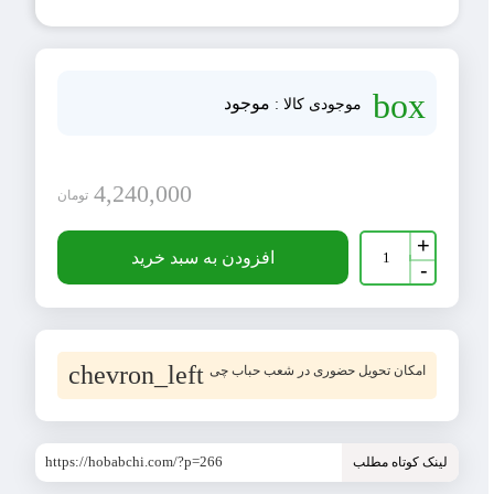
box
موجود
موجودی کالا :
4,240,000
تومان
فوم
+
ضربه
افزودن به سبد خرید
-
گیر
ضخامت
10
میلی
متری
طول
chevron_left
امکان تحویل حضوری در شعب حباب چی
50
متر
عدد
https://hobabchi.com/?p=266
لینک کوتاه مطلب