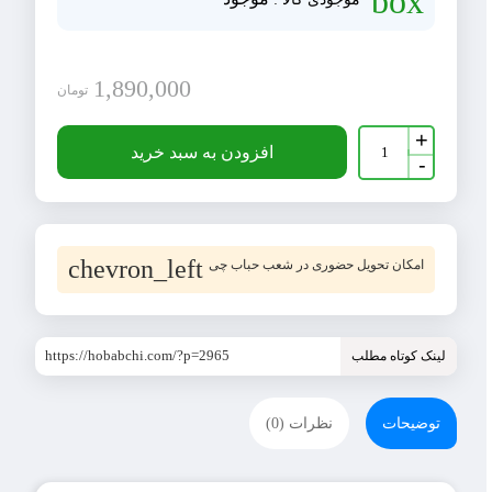
box
1,890,000
تومان
نایلون
+
ضخیم
افزودن به سبد خرید
-
عرض
8
متر
به
طول
5
chevron_left
امکان تحویل حضوری در شعب حباب چی
متر
عدد
https://hobabchi.com/?p=2965
لینک کوتاه مطلب
توضیحات
نظرات (0)