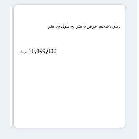
نایلون ضخیم عرض 6 متر به طول 55 متر
نایلون ضخی
10,899,000
تومان