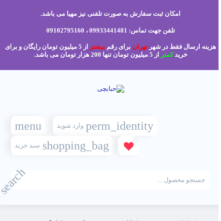
امکان ثبت سفارش به صورت تلفنی نیز مهیا می باشد.
تلفن جهت تماس: 09933441481 ، 09102795160
هزینه ارسال فقط در شهر
تهران
برای رقم
بیشتر
از 5 میلیون تومان رایگان و برای
خرید
کمتر
از 5 میلیون تومان تنها 200 هزار تومان می باشد.
menu
perm_identity
وارد شوید
shopping_bag
سبد خرید
search