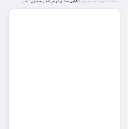
خانه
/
نایلون ضخیم عریض
/ نایلون ضخیم عرض 8 متر به طول 5 متر