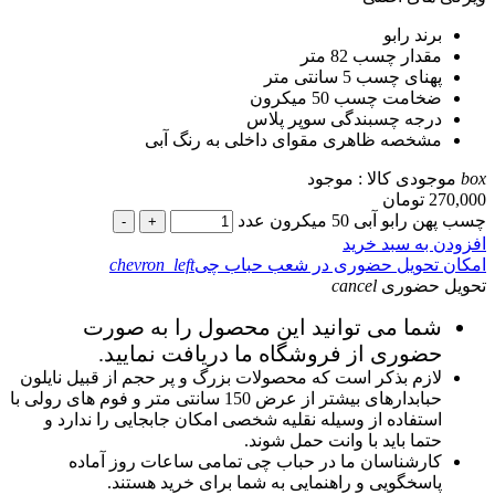
برند
رابو
مقدار چسب
82 متر
پهنای چسب
5 سانتی متر
ضخامت چسب
50 میکرون
درجه چسبندگی
سوپر پلاس
مشخصه ظاهری
مقوای داخلی به رنگ آبی
box
موجودی کالا :
موجود
270,000
تومان
چسب پهن رابو آبی 50 میکرون عدد
-
+
افزودن به سبد خرید
امکان تحویل حضوری در شعب حباب چی
chevron_left
تحویل حضوری
cancel
شما می توانید این محصول را به صورت
حضوری از فروشگاه ما دریافت نمایید.
لازم بذکر است که محصولات بزرگ و پر حجم از قبیل نایلون
حبابدارهای بیشتر از عرض 150 سانتی متر و فوم های رولی با
استفاده از وسیله نقلیه شخصی امکان جابجایی را ندارد و
حتما باید با وانت حمل شوند.
کارشناسان ما در حباب چی تمامی ساعات روز آماده
پاسخگویی و راهنمایی به شما برای خرید هستند.