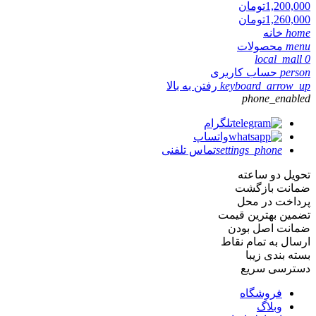
1,200,000
تومان
1,260,000
تومان
home
خانه
menu
محصولات
local_mall
0
person
حساب کاربری
keyboard_arrow_up
رفتن به بالا
phone_enabled
تلگرام
واتساپ
settings_phone
تماس تلفنی
تحویل دو ساعته
ضمانت بازگشت
پرداخت در محل
تضمین بهترین قیمت
ضمانت اصل بودن
ارسال به تمام نقاط
بسته بندی زیبا
دسترسی سریع
فروشگاه
وبلاگ