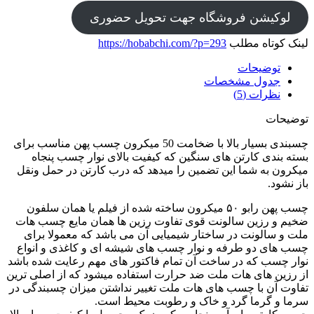
لوکیشن فروشگاه جهت تحویل حضوری
لینک کوتاه مطلب
https://hobabchi.com/?p=293
توضیحات
جدول مشخصات
نظرات (5)
توضیحات
چسبندی بسیار بالا با ضخامت 50 میکرون چسب پهن مناسب برای
بسته بندی کارتن های سنگین که کیفیت بالای نوار چسب پنجاه
میکرون به شما این تضمین را میدهد که درب کارتن در حمل ونقل
باز نشود.
چسب پهن رابو ۵۰ میکرون ساخته شده از فیلم یا همان سلفون
ضخیم و رزین سالونت قوی تفاوت رزین ها همان مایع چسب هات
ملت و سالونت در ساختار شیمیایی آن می باشد که معمولا برای
چسب های دو طرفه و نوار چسب های شیشه ای و کاغذی و انواع
نوار چسب که در ساخت آن تمام فاکتور های مهم رعایت شده باشد
از رزین های هات ملت ضد حرارت استفاده میشود که از اصلی ترین
تفاوت آن با چسب های هات ملت تغییر نداشتن میزان چسبندگی در
سرما و گرما گرد و خاک و رطوبت محیط است.