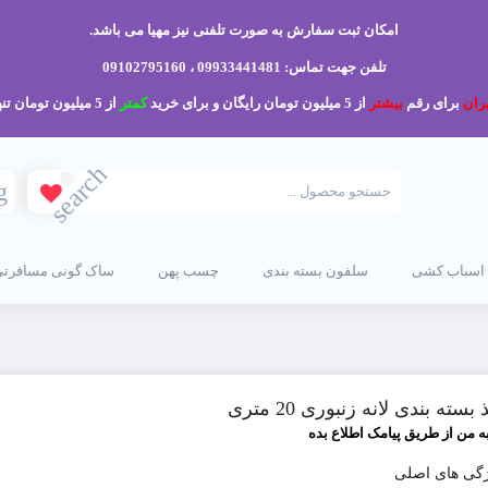
امکان ثبت سفارش به صورت تلفنی نیز مهیا می باشد.
تلفن جهت تماس: 09933441481 ، 09102795160
ران
برای رقم
بیشتر
از 5 میلیون تومان رایگان و برای خرید
کمتر
از 5 میلیون تومان تنها 200 هزار تومان می باشد.
search
g
 اسباب کشی
سلفون بسته بندی
چسب پهن
ساک گونی مسافرتی
بسته بندی لانه زنبوری 20 متری
ه من از طریق پیامک اطلاع بده
گی های اصلی