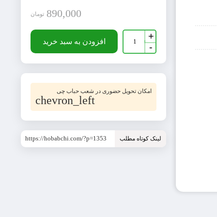
890,000
تومان
کاغذ
+
بسته
افزودن به سبد خرید
-
بندی
لانه
زنبوری
20
متری
عدد
امکان تحویل حضوری در شعب حباب چی
chevron_left
https://hobabchi.com/?p=1353
لینک کوتاه مطلب