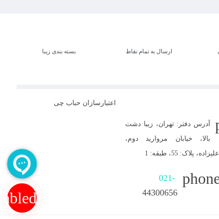
ارسال به تمام نقاط
بسته بندی زیبا
اعتبارسازان حباب چی
آدرس دفتر: تهران، زیبا دشت
بالا، خیابان مروارید دوم،
 پلاک: 55، طبقه: 1
phone
021-
44300656
nabled