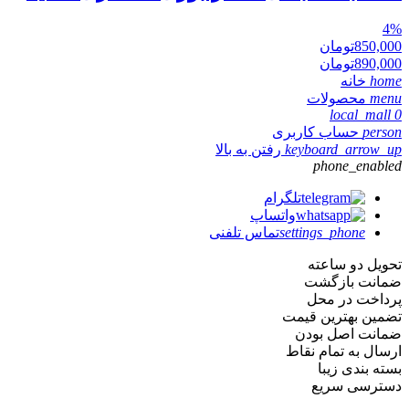
4
%
850,000
تومان
890,000
تومان
home
خانه
menu
محصولات
local_mall
0
person
حساب کاربری
keyboard_arrow_up
رفتن به بالا
phone_enabled
تلگرام
واتساپ
settings_phone
تماس تلفنی
تحویل دو ساعته
ضمانت بازگشت
پرداخت در محل
تضمین بهترین قیمت
ضمانت اصل بودن
ارسال به تمام نقاط
بسته بندی زیبا
دسترسی سریع