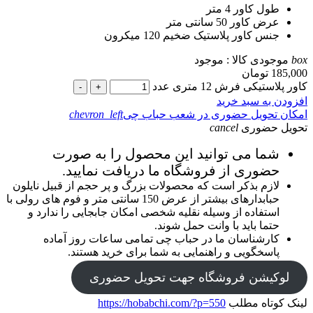
طول کاور
4 متر
عرض کاور
50 سانتی متر
جنس کاور
پلاستیک ضخیم 120 میکرون
box
موجودی کالا :
موجود
185,000
تومان
کاور پلاستیکی فرش 12 متری عدد
-
+
افزودن به سبد خرید
امکان تحویل حضوری در شعب حباب چی
chevron_left
تحویل حضوری
cancel
شما می توانید این محصول را به صورت
حضوری از فروشگاه ما دریافت نمایید.
لازم بذکر است که محصولات بزرگ و پر حجم از قبیل نایلون
حبابدارهای بیشتر از عرض 150 سانتی متر و فوم های رولی با
استفاده از وسیله نقلیه شخصی امکان جابجایی را ندارد و
حتما باید با وانت حمل شوند.
کارشناسان ما در حباب چی تمامی ساعات روز آماده
پاسخگویی و راهنمایی به شما برای خرید هستند.
لوکیشن فروشگاه جهت تحویل حضوری
لینک کوتاه مطلب
https://hobabchi.com/?p=550